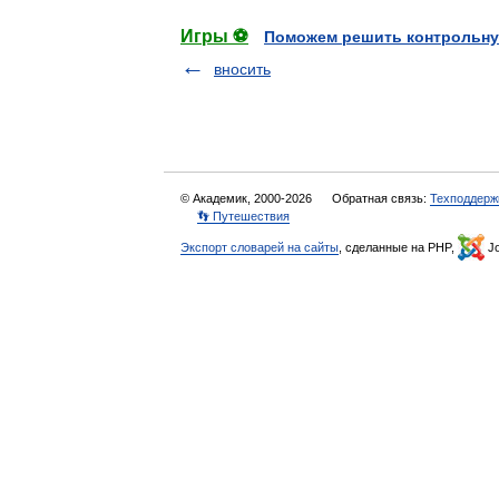
Игры ⚽
Поможем решить контрольну
вносить
© Академик, 2000-2026
Обратная связь:
Техподдерж
👣 Путешествия
Экспорт словарей на сайты
, сделанные на PHP,
Jo