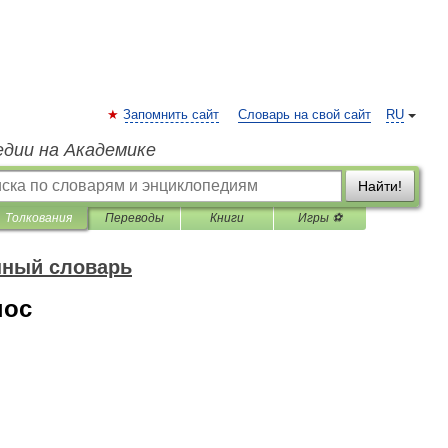
Запомнить сайт
Словарь на свой сайт
RU
едии на Академике
Найти!
Толкования
Переводы
Книги
Игры ⚽
нный словарь
нос