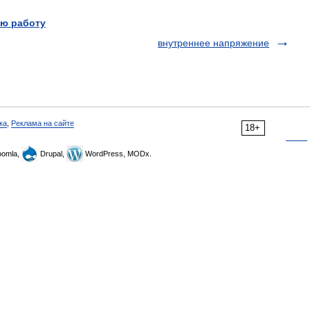
ю работу
внутреннее напряжение
ка
,
Реклама на сайте
18+
omla,
Drupal,
WordPress, MODx.