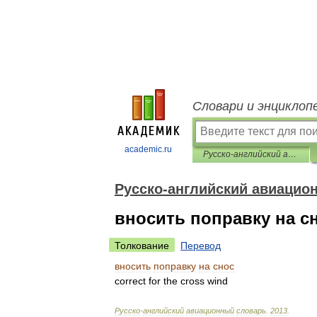
Словари и энциклоп
academic.ru
Русско-английский авиационный словарь
Русско-английский авиацио
вносить поправку на с
Толкование
Перевод
вносить
поправку
на
снос
correct
for
the
cross
wind
Русско
-
английский
авиационный
словарь
.
2013
.